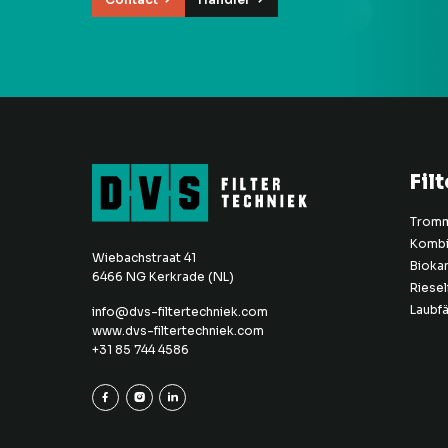
Contact
Händler
Filt
Tromme
Kombi-
Wiebachstraat 41
Bioka
6466 NG Kerkrade (NL)
Rieself
Laubf
info@dvs-filtertechniek.com
www.dvs-filtertechniek.com
+31 85 744 4586