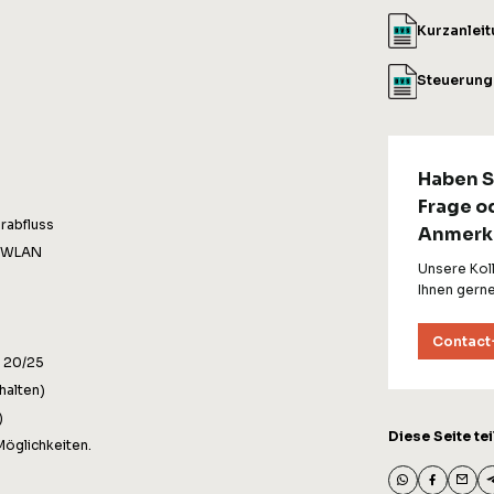
Kurzanlei
Steuerun
Haben S
Frage o
rabfluss
Anmerk
+ WLAN
Unsere Kol
Ihnen gerne
Contact
s 20/25
halten)
)
Diese Seite tei
Möglichkeiten.