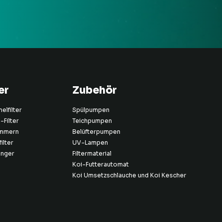
er
Zubehör
lfilter
Spülpumpen
Filter
Teichpumpen
mmern
Belüfterpumpen
ilter
UV-Lampen
änger
Filtermaterial
Koi-Futterautomat
Koi Umsetzschlauche und Koi Kescher