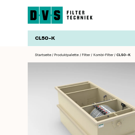
CL50-K
Filter
Zubehör
Trommelfilter
Spülpumpen
Startseite
Produktpalette
Filter
Kombi-Filter
CL50-K
Kombi-Filter
Teichpumpen
Biokammern
Belüfterpumpen
Rieselfilter
UV-Lampen
Laubfänger
Filtermaterial
Koi-Futterautomat
Koi Umsetzschlauche
Koi Kescher