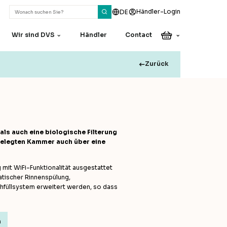
Händler-Login
DE
Wir sind DVS
Händler
Contact
Zurück
Haben Sie eine
Frage oder
Anmerkung?
Unsere Kollegen helfen
ls auch eine biologische Filterung
Ihnen gerne weiter
gelegten Kammer auch über eine
Contact
 mit WiFi-Funktionalität ausgestattet
tischer Rinnenspülung,
füllsystem erweitert werden, so dass
n