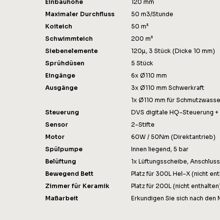
Einbauhöhe
120 mm
Maximaler Durchfluss
50 m3/Stunde
Koiteich
50 m³
Schwimmteich
200 m³
Siebenelemente
120µ, 3 Stück (Dicke 10 mm)
Sprühdüsen
5 Stück
Eingänge
6x Ø110 mm
Ausgänge
3x Ø110 mm Schwerkraft
1x Ø110 mm für Schmutzwasse
Steuerung
DVS digitale HQ-Steuerung 
Sensor
2-Stifte
Motor
60W / 50Nm (Direktantrieb)
Spülpumpe
Innen liegend, 5 bar
Belüftung
1x Lüftungsscheibe, Anschlus
Bewegend Bett
Platz für 300L Hel-X (nicht ent
Zimmer für Keramik
Platz für 200L (nicht enthalten
Maßarbeit
Erkundigen Sie sich nach den 