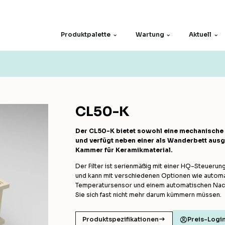
Produktpalette
Wartung
Aktuell
Ersatzteile
Siebe
Motoren
Andere
CL50-K
Der CL50-K bietet sowohl eine mechanische a
und verfügt neben einer als Wanderbett aus
 und
Kammer für Keramikmaterial.
Der Filter ist serienmäßig mit einer HQ-Steuerung
und kann mit verschiedenen Optionen wie automa
Temperatursensor und einem automatischen Nach
Sie sich fast nicht mehr darum kümmern müssen.
Produktspezifikationen
Preis-Logi