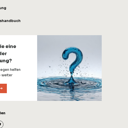
tung
gshandbuch
ie eine
der
ung?
legen helfen
 weiter
len