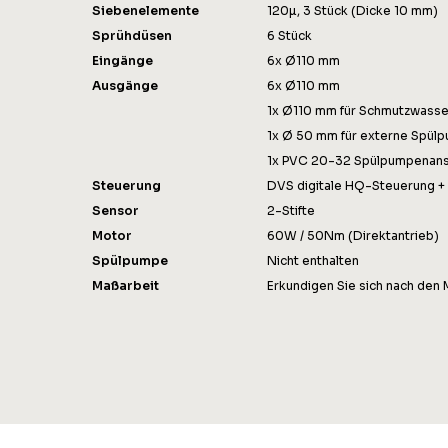
Siebenelemente
120µ, 3 Stück (Dicke 10 mm)
Sprühdüsen
6 Stück
Eingänge
6x Ø110 mm
Ausgänge
6x Ø110 mm
1x Ø110 mm für Schmutzwasse
1x Ø 50 mm für externe Spül
1x PVC 20-32 Spülpumpenans
Steuerung
DVS digitale HQ-Steuerung 
Sensor
2-Stifte
Motor
60W / 50Nm (Direktantrieb)
Spülpumpe
Nicht enthalten
Maßarbeit
Erkundigen Sie sich nach den 