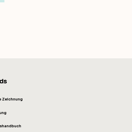
ds
e Zeichnung
tung
gshandbuch