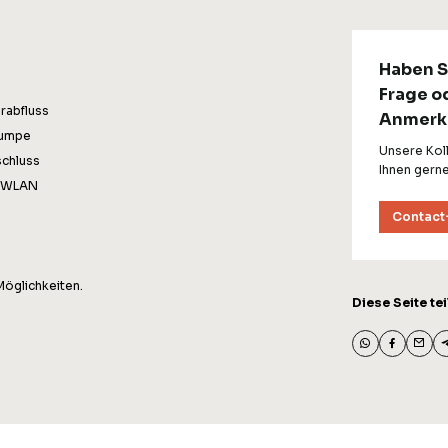
Haben S
Frage o
rabfluss
Anmerk
pumpe
Unsere Kol
chluss
Ihnen gerne
+ WLAN
Contact
Möglichkeiten.
Diese Seite tei