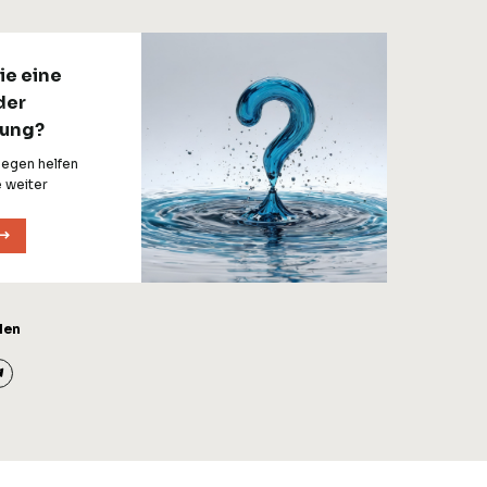
ie eine
der
ung?
legen helfen
 weiter
len