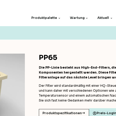
Produktpalette
Wartung
Aktuell
Ersatzteile
Siebe
Motoren
Andere
PP65
Die PP-Linie besteht aus High-End-Filtern, d
Komponenten hergestellt werden. Diese Filter 
 und
Filteranlage auf das nächste Level bringen wo
Der Filter wird standardmäßig mit einer HQ-Steuer
und kann daher mit verschiedenen Optionen wie 
Temperatursensor und einem automatischen Nach
Sie sich fast keine Gedanken mehr darüber mach
Produktspezifikationen
Preis-Logi