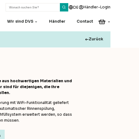
Händler-Login
DE
Wir sind DVS
Händler
Contact
Zurück
Haben Sie eine
Frage oder
Anmerkung?
Unsere Kollegen helfen
ie aus hochwertigen Materialien und
Ihnen gerne weiter
sind für diejenigen, die ihre
llen.
Contact
ung mit WiFi-Funktionalität geliefert
automatischer Rinnenspülung,
füllsystem erweitert werden, so dass
en müssen.
n