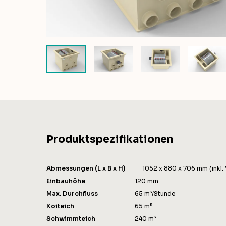
Produktspezifikationen
Abmessungen (L x B x H)
1052 x 880 x 706 mm (inkl.
Einbauhöhe
120 mm
Max. Durchfluss
65 m³/Stunde
Koiteich
65 m³
Schwimmteich
240 m³