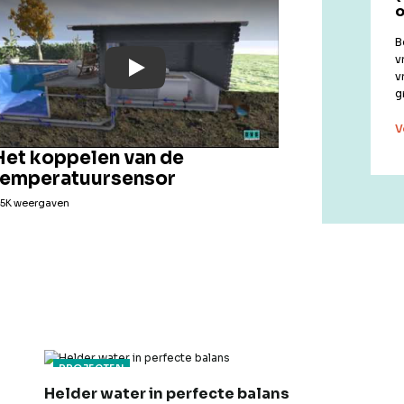
o
B
v
Play: YouTube Video
v
g
V
Het koppelen van de
temperatuursensor
,5K weergaven
PROJECTEN
Helder water in perfecte balans