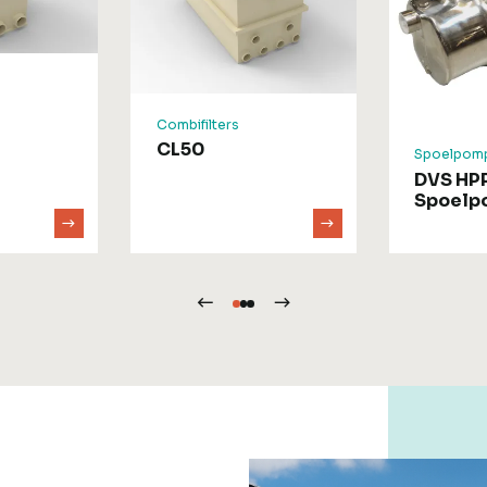
Combifilters
CL50
Spoelpom
DVS HP
Spoelp