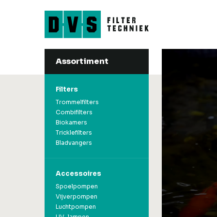
Assortiment
Filters
Accessoires
Trommelfilters
Spoelpompen
Filters
Combifilters
Vijverpompen
Biokamers
Luchtpompen
Trommelfilters
Tricklefilters
UV-lampen
Combifilters
Bladvangers
Filtermateriaal
Biokamers
Koi-Feeder
Tricklefilters
Koinetten & Koisokk
Bladvangers
Accessoires
Spoelpompen
Vijverpompen
Luchtpompen