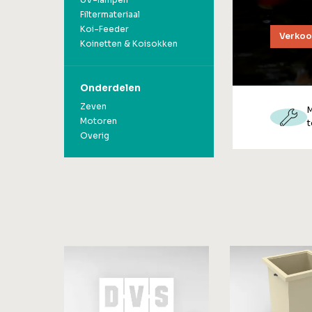
UV-lampen
Filtermateriaal
Koi-Feeder
Verko
Koinetten & Koisokken
Onderdelen
Zeven
Motoren
t
Overig