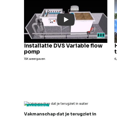
Play: YouTube Video
Installatie DVS Variable flow
pomp
15K weergaven
6
PROJECTEN
Vakmanschap dat je terugziet in