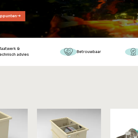
oppunten
Maatwerk &
Betrouwbaar
echnisch advies