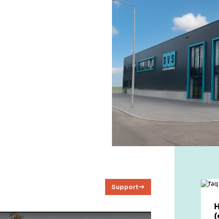
Support
H
(