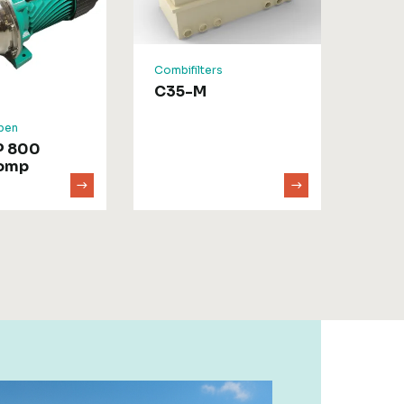
Combifilters
C35-M
Combif
CL5
pen
P 800
omp