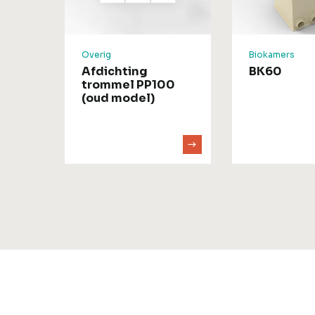
PA-
Overig
Biokamers
Afdichting
BK60
trommel PP100
(oud model)