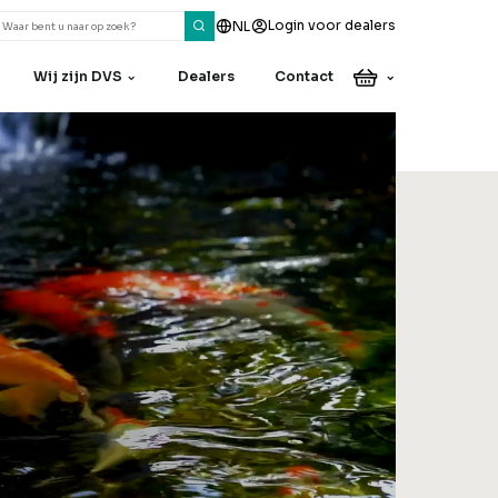
Login voor dealers
NL
Wij zijn DVS
Dealers
Contact
Heeft u een vraag
of een opmerking?
Onze collega’s helpen u
graag verder.
Contact