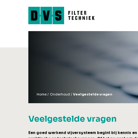
Filters
Accessoires
Trommelfilters
Spoelpompen
Combifilters
Vijverpompen
Biokamers
Luchtpompen
Tricklefilters
UV-lampen
Bladvangers
Filtermateriaal
Koi-Feeder
Koinetten & Koisokk
Home
Onderhoud
Veelgestelde vragen
Veelgestelde vragen
Een goed werkend vijversysteem begint bij kennis en