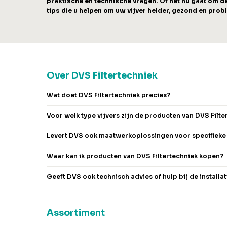
praktische en technische vragen. Of het nu gaat om de
tips die u helpen om uw vijver helder, gezond en prob
Over DVS Filtertechniek
Wat doet DVS Filtertechniek precies?
Voor welk type vijvers zijn de producten van DVS Filte
Levert DVS ook maatwerkoplossingen voor specifieke v
Waar kan ik producten van DVS Filtertechniek kopen?
Geeft DVS ook technisch advies of hulp bij de installat
Assortiment