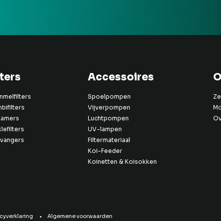
lters
Accessoires
O
melfilters
Spoelpompen
Ze
ifilters
Vijverpompen
Mo
kamers
Luchtpompen
Ov
klefilters
UV-lampen
dvangers
Filtermateriaal
Koi-Feeder
Koinetten & Koisokken
acyverklaring
Algemene voorwaarden