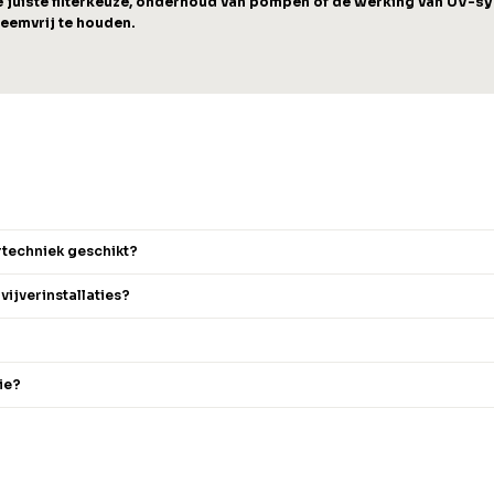
 juiste filterkeuze, onderhoud van pompen of de werking van UV-syst
leemvrij te houden.
rtechniek geschikt?
ijverinstallaties?
ie?