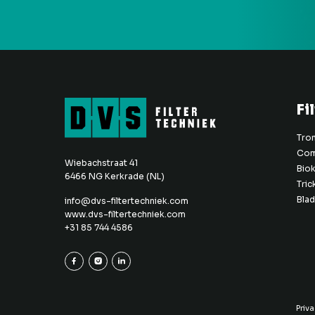
Fi
Trom
Comb
Wiebachstraat 41
Bio
6466 NG Kerkrade (NL)
Tric
Bla
info@dvs-filtertechniek.com
www.dvs-filtertechniek.com
+31 85 744 4586
Priv