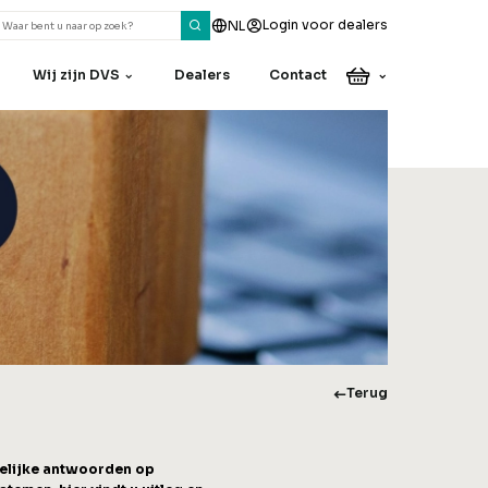
Login voor dealers
NL
Wij zijn DVS
Dealers
Contact
Heeft u een vraag
of een opmerking?
Onze collega’s helpen u
graag verder.
Contact
Terug
delijke antwoorden op