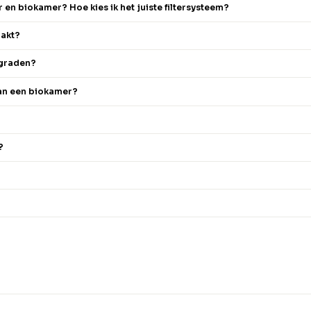
r en biokamer? Hoe kies ik het juiste filtersysteem?
akt?
upgraden?
 van een biokamer?
?
?