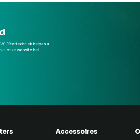
rd
VS Filtertechniek helpen u
 via onze website het
lters
Accessoires
O