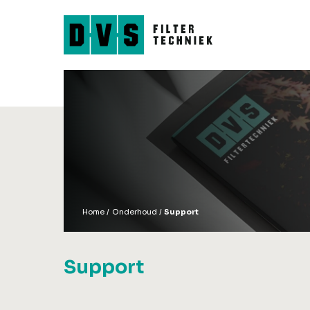
Filters
Accessoires
Trommelfilters
Spoelpompen
Combifilters
Vijverpompen
Biokamers
Luchtpompen
Tricklefilters
UV-lampen
Bladvangers
Filtermateriaal
Koi-Feeder
Koinetten & Koisokk
Home
Onderhoud
Support
Support