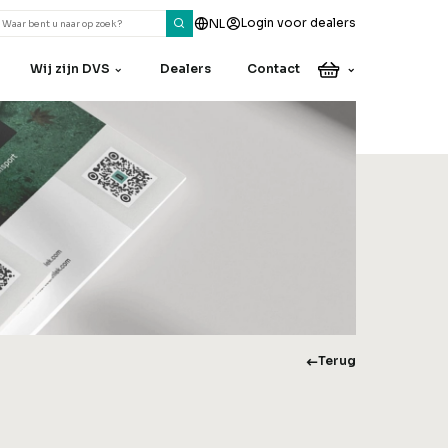
Login voor dealers
NL
Wij zijn DVS
Dealers
Contact
Heeft u een vraag
of een opmerking?
Onze collega’s helpen u
graag verder.
Contact
Terug